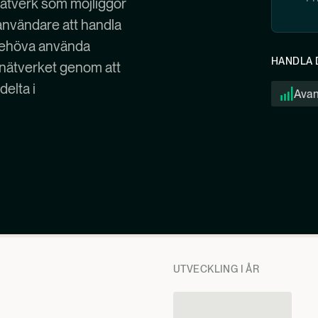
nätverk som möjliggör
 användare att handla
 behöva använda
HANDLA 
 nätverket genom att
delta i
Ava
UTVECKLING I ÅR