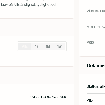
rav på fullständighet, tydlighet och
VÄXLINGS
MULTIPLIK
PRIS
Alla
1Y
1M
1W
Dokume
Slutliga vill
Valour THORChain SEK
English
KID