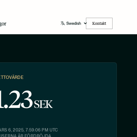
gor
Kontakt
ETTOVÄRDE
1.23
SEK
RS 6, 2025, 7:59:06 PM
UTC
RISERNA ÄR FÖRDRÖJDA