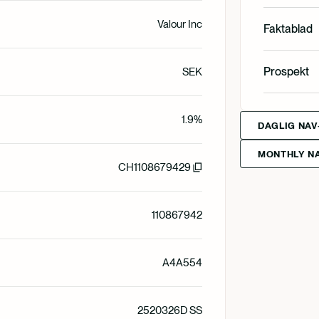
Valour Inc
English
Faktablad
Svenska
English
Prospekt
SEK
Svenska
English
Svenska
1.9%
Deutsch
DAGLIG NAV
MONTHLY NA
Francais
CH1108679429
Suomi
110867942
Norsk
A4A554
Dansk
2520326D SS