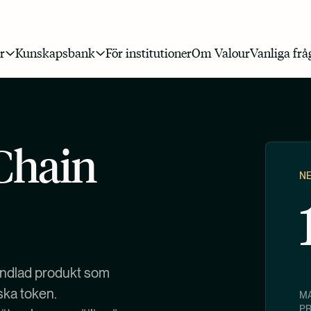
r
Kunskapsbank
För institutioner
Om Valour
Vanliga frå
Chain
N
ndlad produkt som
ka token.
MA
P