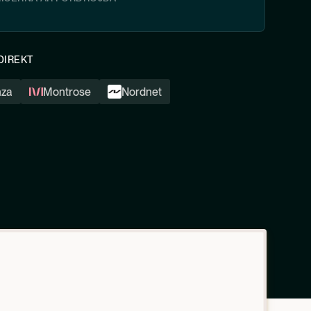
DIREKT
nza
Montrose
Nordnet