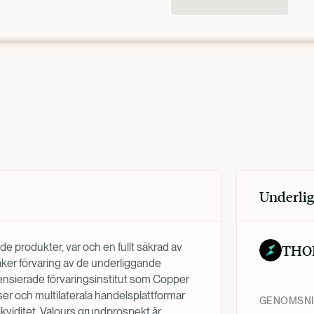
Underlig
de produkter, var och en fullt säkrad av
THO
 säker förvaring av de underliggande
censierade förvaringsinstitut som Copper
er och multilaterala handelsplattformar
GENOMSNIT
ikviditet. Valours grundprospekt är