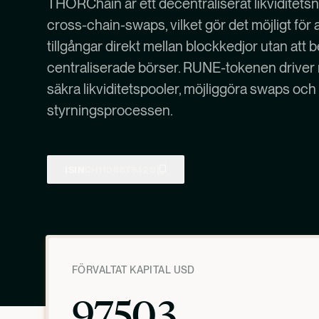
THORChain är ett decentraliserat likviditets
cross-chain-swaps, vilket gör det möjligt för
tillgångar direkt mellan blockkedjor utan att
centraliserade börser. RUNE-tokenen driver
säkra likviditetspooler, möjliggöra swaps och 
styrningsprocessen.
ISIN
CH1108679429
FÖRVALTAT KAPITAL USD
97503