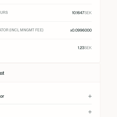
KURS
10.1647
SEK
ATOR (INCL MNGMT FEE)
x
0.0996000
1.23
SEK
nt
kor