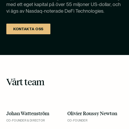
med ett eget kapital på över 55 miljoner US-dollar, och
vi ägs av Nasdaq-noterade DeFi Technologies.
KONTAKTA OSS
Vårt team
Johan Wattenström
Olivier Roussy Newton
CO-FOUNDER & DIRECTOR
CO-FOUNDER