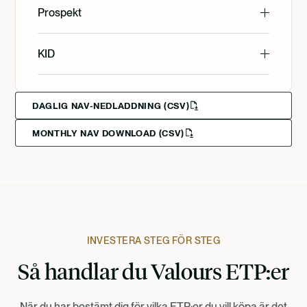
English
Prospekt
Svenska
English
KID
Svenska
Deutsch
English
DAGLIG NAV-NEDLADDNING (CSV)
MONTHLY NAV DOWNLOAD (CSV)
Svenska
Deutsch
Francais
INVESTERA STEG FÖR STEG
Så handlar du Valours ETP:er
Suomi
När du har bestämt dig för vilka ETP:er du vill köpa är det