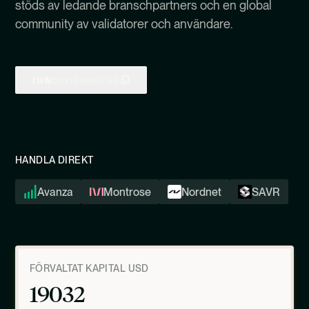
stöds av ledande branschpartners och en global
community av validatorer och användare.
ISIN
CH1108681730
HANDLA DIREKT
Avanza
Montrose
Nordnet
SAVR
FÖRVALTAT KAPITAL USD
19032