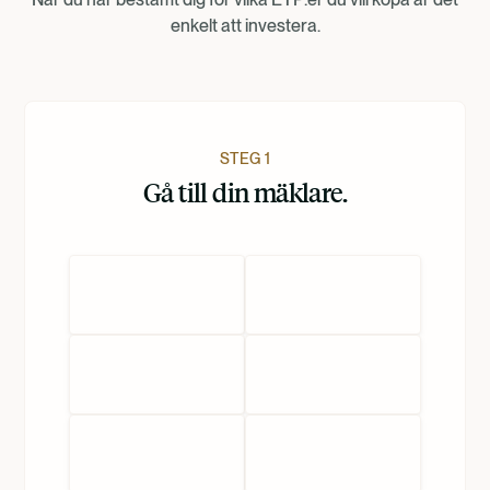
Norsk
enkelt att investera.
Dansk
Nederlands
STEG 1
Gå till din mäklare.