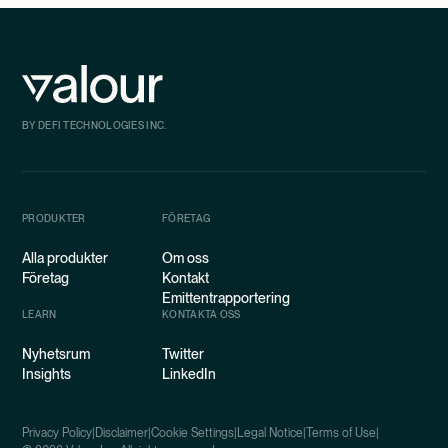
BY DEFI TECHNOLOGIES INC.
PRODUKTER
FÖRETAG
Alla produkter
Om oss
Företag
Kontakt
Emittentrapportering
LEARN
KONTAKTA OSS
Nyhetsrum
Twitter
Insights
LinkedIn
Privacy Policy
|
Disclaimer
|
Cookie Settings
|
Legal Notice
|
Terms of Use
|