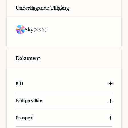
Underliggande Tillgång
Sky
(
SKY
)
Dokument
KID
English
Slutliga villkor
English
Prospekt
Svenska