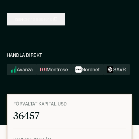
ISIN
CH1108681516
HANDLA DIREKT
Avanza
Montrose
Nordnet
SAVR
FÖRVALTAT KAPITAL USD
36457