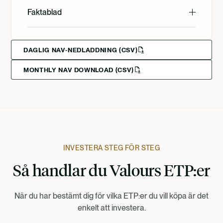
English
Faktablad
Svenska
Deutsch
English
Deutsch
Francais
DAGLIG NAV-NEDLADDNING (CSV)
MONTHLY NAV DOWNLOAD (CSV)
Svenska
Suomi
Norsk
Dansk
INVESTERA STEG FÖR STEG
Så handlar du Valours ETP:er
Nederlands
När du har bestämt dig för vilka ETP:er du vill köpa är det
enkelt att investera.