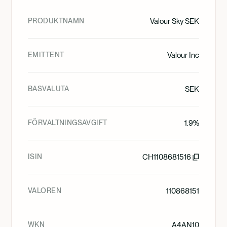
PRODUKTNAMN
Valour Sky SEK
EMITTENT
Valour Inc
BASVALUTA
SEK
FÖRVALTNINGSAVGIFT
1.9%
ISIN
CH1108681516
VALOREN
110868151
WKN
A4AN10