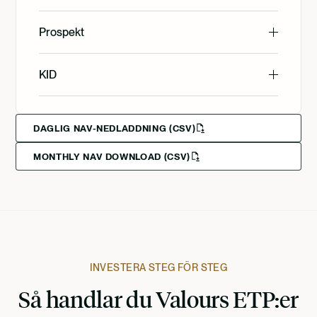
English
Prospekt
Svenska
English
KID
Svenska
English
Deutsch
DAGLIG NAV-NEDLADDNING (CSV)
MONTHLY NAV DOWNLOAD (CSV)
Svenska
Deutsch
Francais
INVESTERA STEG FÖR STEG
Så handlar du Valours ETP:er
Suomi