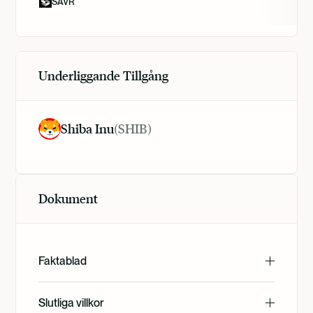
SAVR
Underliggande Tillgång
Shiba Inu
(
SHIB
)
Dokument
Faktablad
English
Slutliga villkor