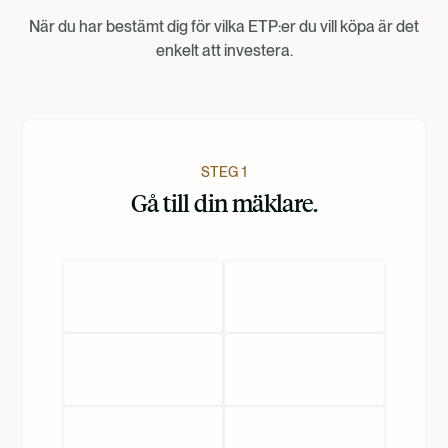
När du har bestämt dig för vilka ETP:er du vill köpa är det
Norsk
enkelt att investera.
Dansk
Nederlands
STEG 1
Gå till din mäklare.