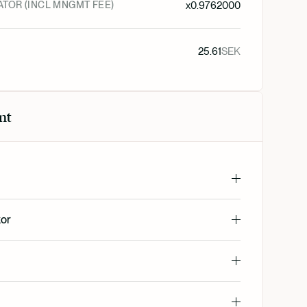
ATOR (INCL MNGMT FEE)
x
0.9762000
25.61
SEK
nt
kor