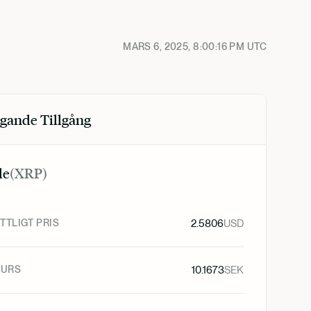
MARS 6, 2025, 8:00:16 PM
UTC
gande Tillgång
le
(
XRP
)
TLIGT PRIS
2.5806
USD
KURS
10.1673
SEK