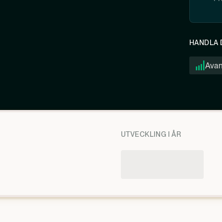
HANDLA 
Ava
UTVECKLING I ÅR