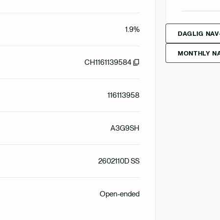
English
Svenska
1.9%
DAGLIG NAV
MONTHLY NA
Svenska
Deutsch
CH1161139584
Francais
116113958
Suomi
A3G9SH
Norsk
2602110D SS
Dansk
Open-ended
Nederlan