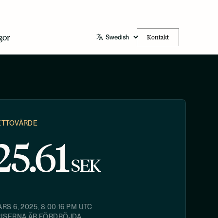
gor
Kontakt
ETTOVÄRDE
25.61
SEK
RS 6, 2025, 8:00:16 PM
UTC
RISERNA ÄR FÖRDRÖJDA