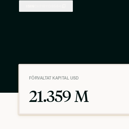
ISIN
CH1161139584
FÖRVALTAT KAPITAL USD
21.359 M