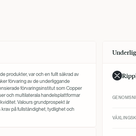
Underlig
de produkter, var och en fullt säkrad av
Ripp
 säker förvaring av de underliggande
censierade förvaringsinstitut som Copper
er och multilaterala handelsplattformar
GENOMSNIT
ikviditet. Valours grundprospekt är
rav på fullständighet, tydlighet och
VÄXLINGS