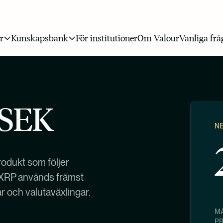
r
Kunskapsbank
För institutioner
Om Valour
Vanliga frå
 SEK
N
rodukt som följer
 XRP används främst
ar och valutaväxlingar.
MA
P