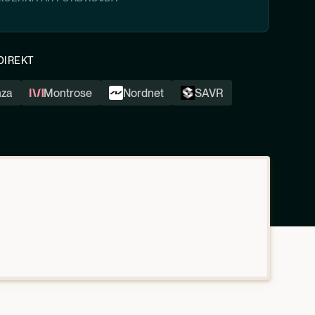
DIREKT
nza
Montrose
Nordnet
SAVR