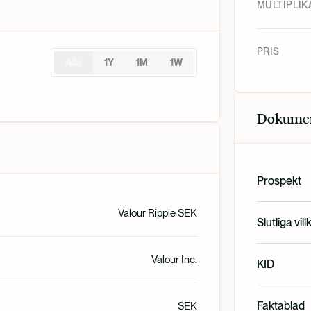
MULTIPLIK
PRIS
Alla
1Y
1M
1W
Dokume
Prospekt
Valour Ripple SEK
English
Slutliga vill
Valour Inc.
English
KID
English
Faktablad
SEK
Svenska