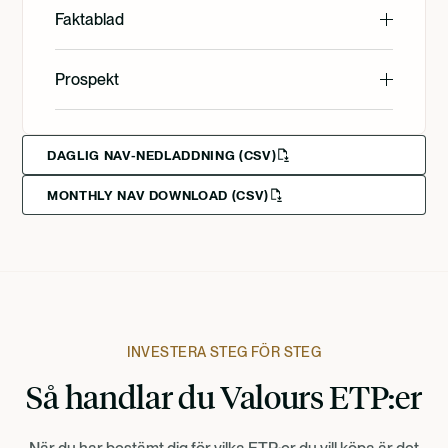
English
Faktablad
Svenska
English
Prospekt
Svenska
English
Svenska
Deutsch
DAGLIG NAV-NEDLADDNING (CSV)
MONTHLY NAV DOWNLOAD (CSV)
Francais
Suomi
Norsk
INVESTERA STEG FÖR STEG
Så handlar du Valours ETP:er
Dansk