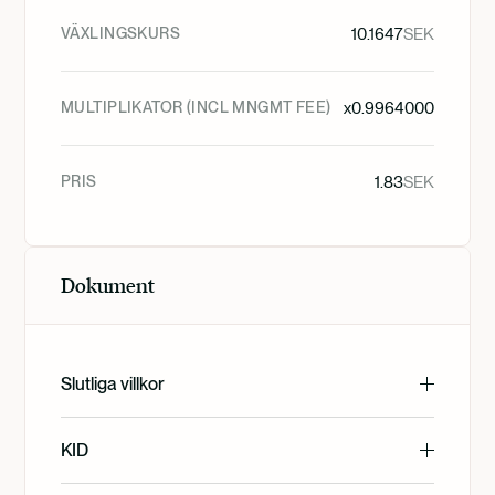
VÄXLINGSKURS
10.1647
SEK
MULTIPLIKATOR (INCL MNGMT FEE)
x
0.9964000
PRIS
1.83
SEK
Dokument
Slutliga villkor
English
KID