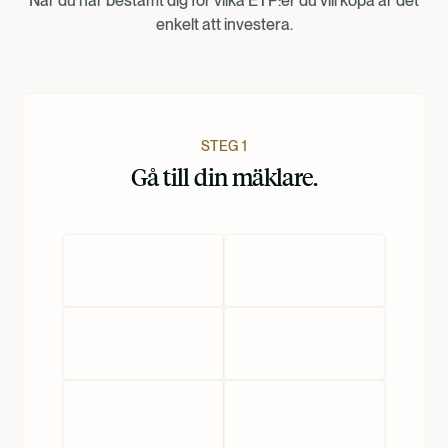
När du har bestämt dig för vilka ETP:er du vill köpa är det
Nederlands
enkelt att investera.
STEG 1
Gå till din mäklare.