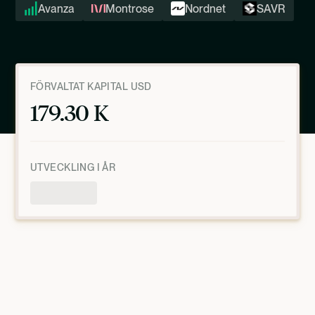
Avanza
Montrose
Nordnet
SAVR
FÖRVALTAT KAPITAL USD
179.30 K
UTVECKLING I ÅR
Produktöversikt
MARS 6, 2025, 7:59:06 PM
UTC