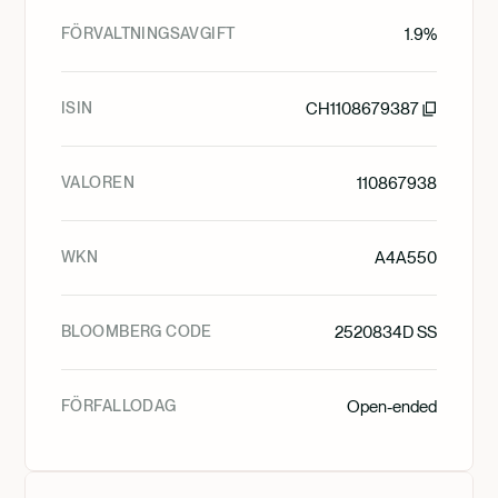
FÖRVALTNINGSAVGIFT
1.9%
ISIN
CH1108679387
VALOREN
110867938
WKN
A4A550
BLOOMBERG CODE
2520834D SS
FÖRFALLODAG
Open-ended