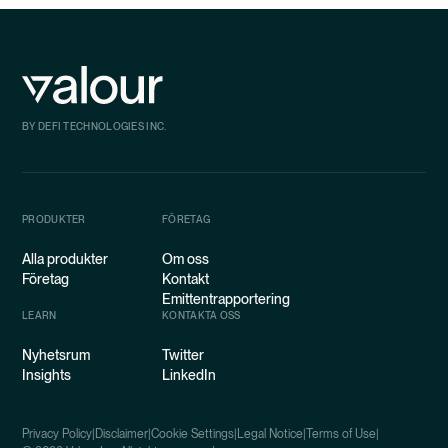
BY DEFI TECHNOLOGIES INC.
PRODUKTER
FÖRETAG
Alla produkter
Om oss
Företag
Kontakt
Emittentrapportering
LEARN
KONTAKTA OSS
Nyhetsrum
Twitter
Insights
LinkedIn
Privacy Policy
|
Disclaimer
|
Cookie Settings
|
Legal Notice
|
Terms of Use
|