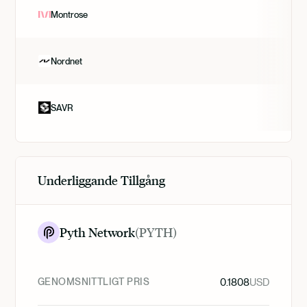
Montrose
Nordnet
SAVR
Underliggande Tillgång
Pyth Network
(
PYTH
)
GENOMSNITTLIGT PRIS
0.1808
USD