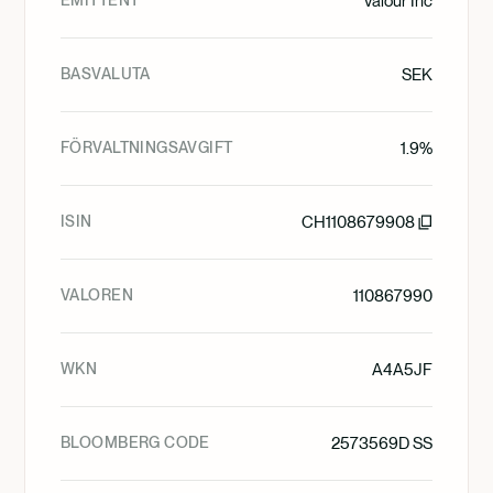
EMITTENT
Valour Inc
BASVALUTA
SEK
FÖRVALTNINGSAVGIFT
1.9%
ISIN
CH1108679908
VALOREN
110867990
WKN
A4A5JF
BLOOMBERG CODE
2573569D SS