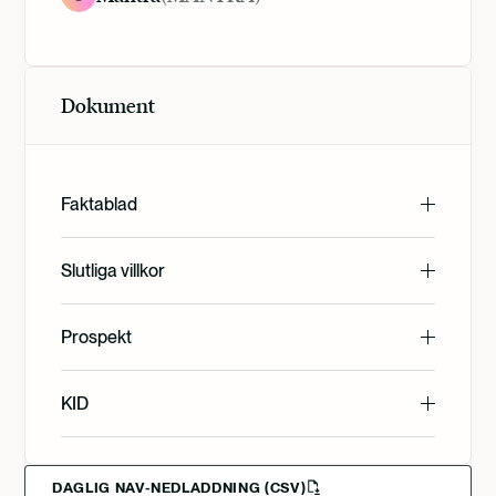
Dokument
Faktablad
English
Slutliga villkor
English
Prospekt
Svenska
English
KID
Svenska
English
Deutsch
DAGLIG NAV-NEDLADDNING (CSV)