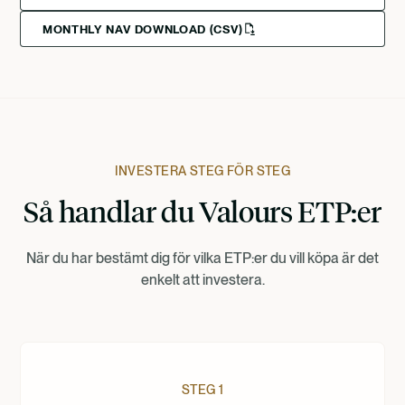
MONTHLY NAV DOWNLOAD (CSV)
Svenska
Deutsch
Francais
INVESTERA STEG FÖR STEG
Så handlar du Valours ETP:er
Suomi
När du har bestämt dig för vilka ETP:er du vill köpa är det
Norsk
enkelt att investera.
Dansk
Nederlands
STEG 1