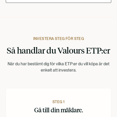
Deutsch
Francais
INVESTERA STEG FÖR STEG
Så handlar du Valours ETP:er
Suomi
När du har bestämt dig för vilka ETP:er du vill köpa är det
Norsk
enkelt att investera.
Dansk
Nederlands
STEG 1
Gå till din mäklare.