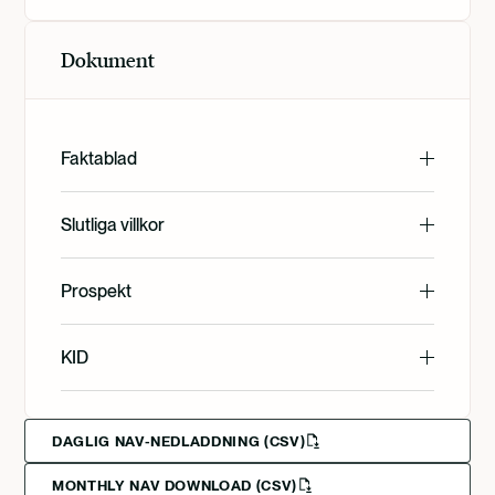
Dokument
Faktablad
English
Slutliga villkor
English
Prospekt
Svenska
English
KID
Svenska
English
Deutsch
DAGLIG NAV-NEDLADDNING (CSV)
MONTHLY NAV DOWNLOAD (CSV)
Svenska