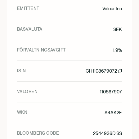
EMITTENT
Valour Inc
BASVALUTA
SEK
FÖRVALTNINGSAVGIFT
1.9%
ISIN
CH1108679072
VALOREN
110867907
WKN
A4AK2F
BLOOMBERG CODE
2544936D SS