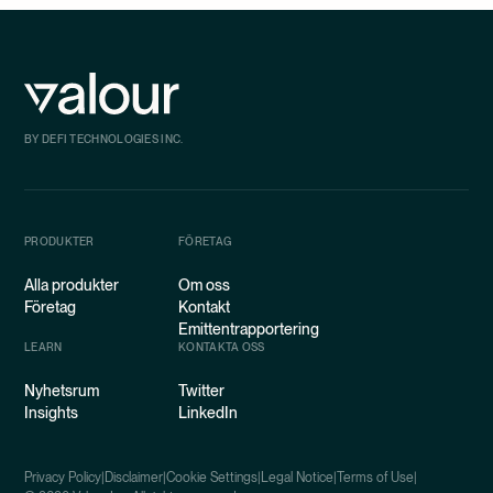
BY DEFI TECHNOLOGIES INC.
PRODUKTER
FÖRETAG
Alla produkter
Om oss
Företag
Kontakt
Emittentrapportering
LEARN
KONTAKTA OSS
Nyhetsrum
Twitter
Insights
LinkedIn
Privacy Policy
|
Disclaimer
|
Cookie Settings
|
Legal Notice
|
Terms of Use
|