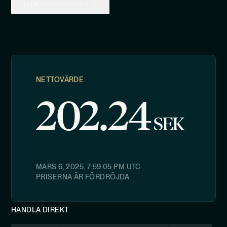
ISIN
CH1108679320
NETTOVÄRDE
202.24
SEK
MARS 6, 2025, 7:59:05 PM
UTC
PRISERNA ÄR FÖRDRÖJDA
HANDLA DIREKT