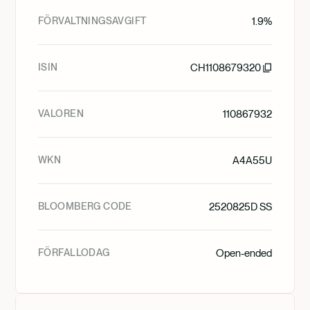
FÖRVALTNINGSAVGIFT
1.9%
ISIN
CH1108679320
VALOREN
110867932
WKN
A4A55U
BLOOMBERG CODE
2520825D SS
FÖRFALLODAG
Open-ended