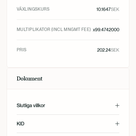
VÄXLINGSKURS
10.1647
SEK
MULTIPLIKATOR (INCL MNGMT FEE)
x
99.4742000
PRIS
202.24
SEK
Dokument
Slutliga villkor
English
KID