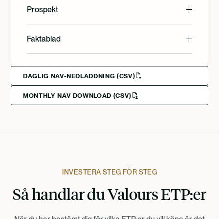
English
Prospekt
Svenska
English
Faktablad
Svenska
English
Deutsch
DAGLIG NAV-NEDLADDNING (CSV)
MONTHLY NAV DOWNLOAD (CSV)
Svenska
Francais
Suomi
Norsk
INVESTERA STEG FÖR STEG
Så handlar du Valours ETP:er
Dansk