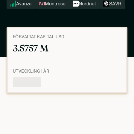
Avanza
Montrose
Nordnet
SAVR
FÖRVALTAT KAPITAL USD
3.5757 M
UTVECKLING I ÅR
Produktöversikt
MARS 6, 2025, 7:59:05 PM
UTC