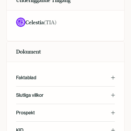
Underliggande Tillgång
Celestia
(
TIA
)
Dokument
Faktablad
English
Slutliga villkor
English
Prospekt
Svenska
English
KID
Svenska