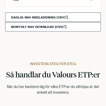
English
Deutsch
DAGLIG NAV-NEDLADDNING (CSV)
MONTHLY NAV DOWNLOAD (CSV)
Svenska
Deutsch
Francais
INVESTERA STEG FÖR STEG
Så handlar du Valours ETP:er
Suomi
När du har bestämt dig för vilka ETP:er du vill köpa är det
Norsk
enkelt att investera.
Dansk