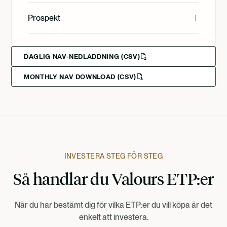
English
Prospekt
Svenska
Deutsch
English
Svenska
Deutsch
DAGLIG NAV-NEDLADDNING (CSV)
MONTHLY NAV DOWNLOAD (CSV)
Francais
Suomi
Norsk
INVESTERA STEG FÖR STEG
Så handlar du Valours ETP:er
Dansk
När du har bestämt dig för vilka ETP:er du vill köpa är det
Nederlands
enkelt att investera.