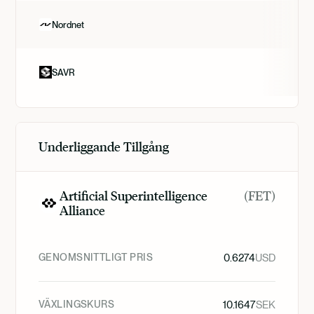
Nordnet
SAVR
Underliggande Tillgång
Artificial Superintelligence
(
FET
)
Alliance
GENOMSNITTLIGT PRIS
0.6274
USD
VÄXLINGSKURS
10.1647
SEK