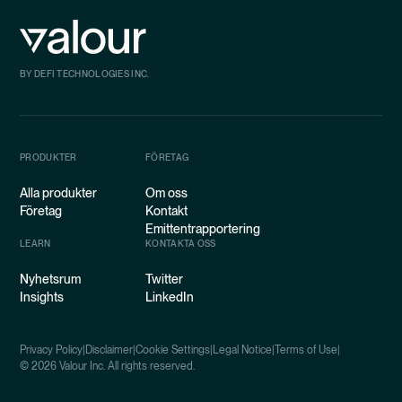
BY DEFI TECHNOLOGIES INC.
PRODUKTER
FÖRETAG
Alla produkter
Om oss
Företag
Kontakt
Emittentrapportering
LEARN
KONTAKTA OSS
Nyhetsrum
Twitter
Insights
LinkedIn
Privacy Policy
|
Disclaimer
|
Cookie Settings
|
Legal Notice
|
Terms of Use
|
©
2026
Valour Inc. All rights reserved.