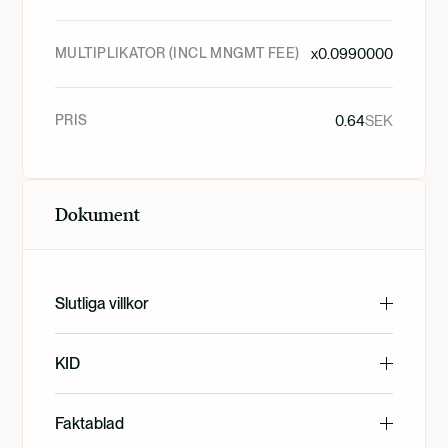
MULTIPLIKATOR (INCL MNGMT FEE)
x
0.0990000
PRIS
0.64
SEK
Dokument
Slutliga villkor
English
KID
English
Faktablad
Svenska