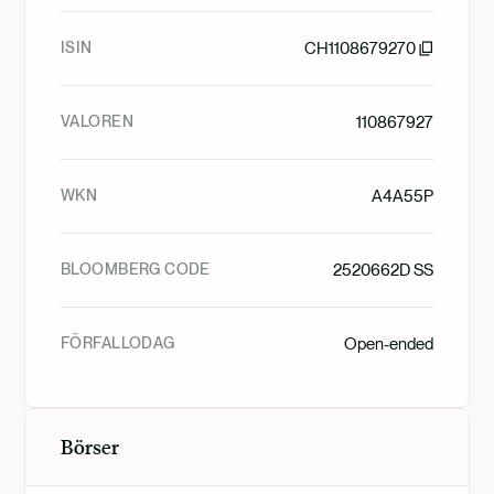
ISIN
CH1108679270
VALOREN
110867927
WKN
A4A55P
BLOOMBERG CODE
2520662D SS
FÖRFALLODAG
Open-ended
Börser