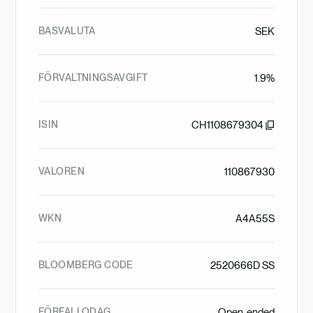
BASVALUTA
SEK
FÖRVALTNINGSAVGIFT
1.9%
ISIN
CH1108679304
VALOREN
110867930
WKN
A4A55S
BLOOMBERG CODE
2520666D SS
FÖRFALLODAG
Open-ended