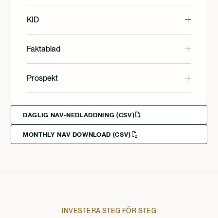
English
KID
English
Faktablad
Svenska
English
Prospekt
Svenska
English
Svenska
Deutsch
DAGLIG NAV-NEDLADDNING (CSV)
MONTHLY NAV DOWNLOAD (CSV)
Francais
Suomi
Norsk
INVESTERA STEG FÖR STEG