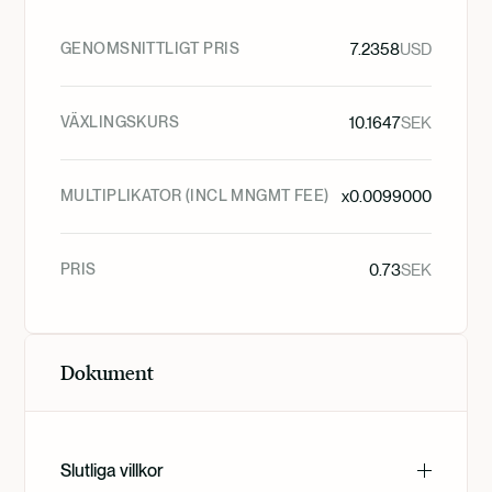
GENOMSNITTLIGT PRIS
7.2358
USD
VÄXLINGSKURS
10.1647
SEK
MULTIPLIKATOR (INCL MNGMT FEE)
x
0.0099000
PRIS
0.73
SEK
Dokument
Slutliga villkor