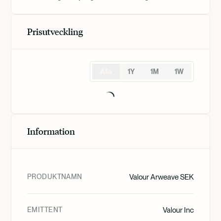
Prisutveckling
Alla
1Y
1M
1W
Information
PRODUKTNAMN
Valour Arweave SEK
EMITTENT
Valour Inc