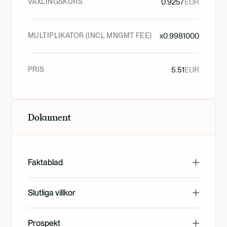
VÄXLINGSKURS
0.9257
EUR
MULTIPLIKATOR (INCL MNGMT FEE)
x
0.9981000
PRIS
5.51
EUR
Dokument
Faktablad
English
Slutliga villkor
English
Prospekt
Deutsch