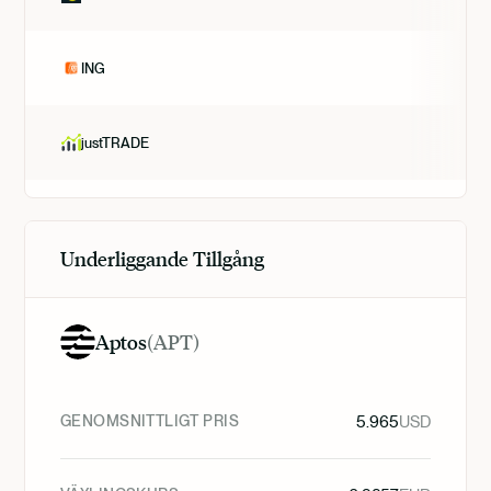
ING
justTRADE
Underliggande Tillgång
Aptos
(
APT
)
GENOMSNITTLIGT PRIS
5.965
USD