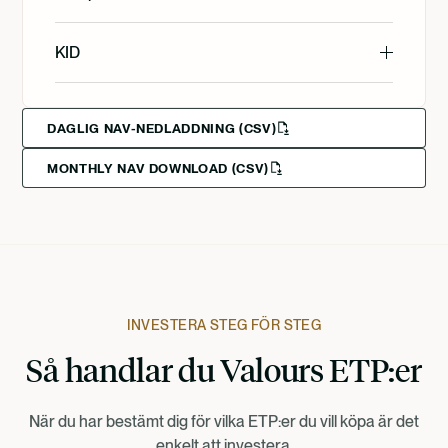
English
KID
Svenska
English
Deutsch
DAGLIG NAV-NEDLADDNING (CSV)
MONTHLY NAV DOWNLOAD (CSV)
Svenska
Deutsch
Francais
INVESTERA STEG FÖR STEG
Så handlar du Valours ETP:er
Suomi
När du har bestämt dig för vilka ETP:er du vill köpa är det
Norsk
enkelt att investera.