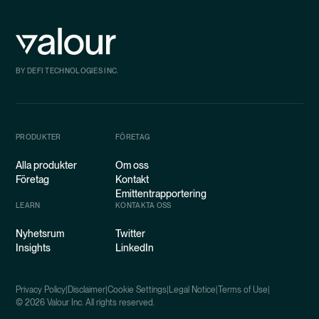
BY DEFI TECHNOLOGIES INC.
PRODUKTER
FÖRETAG
Alla produkter
Om oss
Företag
Kontakt
Emittentrapportering
LEARN
KONTAKTA OSS
Nyhetsrum
Twitter
Insights
LinkedIn
Privacy Policy
|
Disclaimer
|
Cookie Settings
|
Legal Notice
|
Terms of Use
|
©
2026
Valour Inc. All rights reserved.