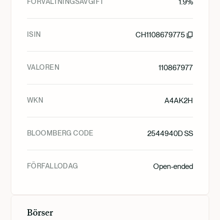
FÖRVALTNINGSAVGIFT
1.9%
ISIN
CH1108679775
VALOREN
110867977
WKN
A4AK2H
BLOOMBERG CODE
2544940D SS
FÖRFALLODAG
Open-ended
Börser