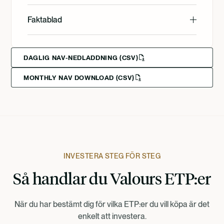
English
Faktablad
English
Svenska
DAGLIG NAV-NEDLADDNING (CSV)
MONTHLY NAV DOWNLOAD (CSV)
Svenska
Deutsch
Francais
Suomi
INVESTERA STEG FÖR STEG
Så handlar du Valours ETP:er
Norsk
När du har bestämt dig för vilka ETP:er du vill köpa är det
Dansk
enkelt att investera.