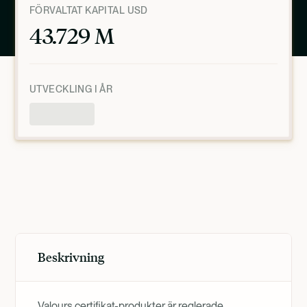
FÖRVALTAT KAPITAL USD
43.729 M
UTVECKLING I ÅR
Produktöversikt
MARS 6, 2025, 8:00:13 PM
UTC
Beskrivning
Valours certifikat-produkter är reglerade