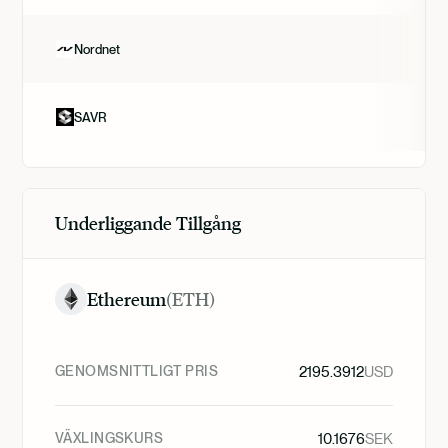
Nordnet
SAVR
Underliggande Tillgång
Ethereum
(
ETH
)
GENOMSNITTLIGT PRIS
2195.3912
USD
VÄXLINGSKURS
10.1676
SEK