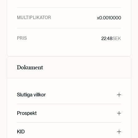
MULTIPLIKATOR
x
0.0010000
PRIS
22.48
SEK
Dokument
Slutliga villkor
English
Prospekt
English
KID
Svenska