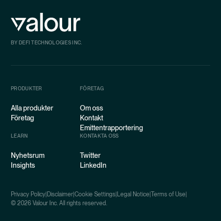
BY DEFI TECHNOLOGIES INC.
PRODUKTER
FÖRETAG
Alla produkter
Om oss
Företag
Kontakt
Emittentrapportering
LEARN
KONTAKTA OSS
Nyhetsrum
Twitter
Insights
LinkedIn
Privacy Policy
|
Disclaimer
|
Cookie Settings
|
Legal Notice
|
Terms of Use
|
©
2026
Valour Inc. All rights reserved.