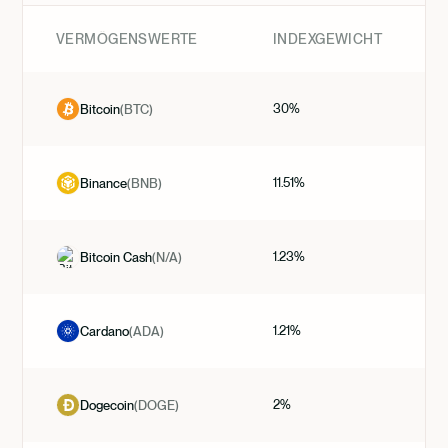
VERMÖGENSWERTE
INDEXGEWICHT
30%
Bitcoin
(
BTC
)
11.51%
Binance
(
BNB
)
1.23%
Bitcoin Cash
(
N/A
)
1.21%
Cardano
(
ADA
)
2%
Dogecoin
(
DOGE
)