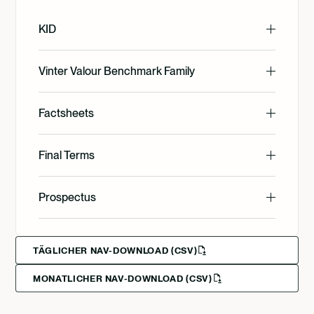
KID
English
Vinter Valour Benchmark Family
English
Factsheets
Svenska
English
Final Terms
Deutsch
English
Prospectus
Svenska
Francais
English
Svenska
Suomi
TÄGLICHER NAV-DOWNLOAD (CSV)
MONATLICHER NAV-DOWNLOAD (CSV)
Norsk