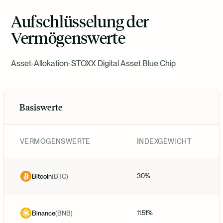
Aufschlüsselung der
Vermögenswerte
Asset-Allokation: STOXX Digital Asset Blue Chip
Basiswerte
VERMÖGENSWERTE
INDEXGEWICHT
30%
Bitcoin
(
BTC
)
11.51%
Binance
(
BNB
)