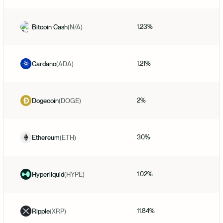
1.23%
Bitcoin Cash
(
N/A
)
1.21%
Cardano
(
ADA
)
2%
Dogecoin
(
DOGE
)
30%
Ethereum
(
ETH
)
1.02%
Hyperliquid
(
HYPE
)
11.84%
Ripple
(
XRP
)