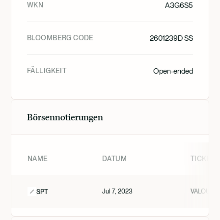
WKN
A3G6S5
BLOOMBERG CODE
2601239D SS
FÄLLIGKEIT
Open-ended
Börsennotierungen
NAME
DATUM
TICKER
Jul 7, 2023
VALOUR D
SPT