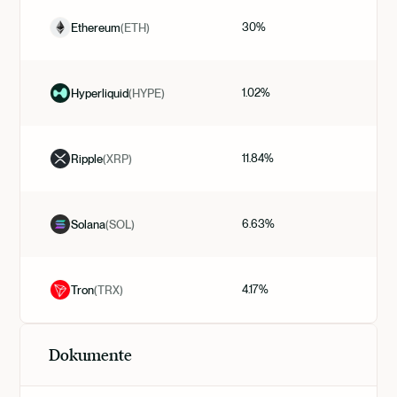
30%
Ethereum
(
ETH
)
1.02%
Hyperliquid
(
HYPE
)
11.84%
Ripple
(
XRP
)
6.63%
Solana
(
SOL
)
4.17%
Tron
(
TRX
)
Dokumente