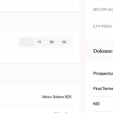
MULTIPLIK
ETP-PREIS
Alle
1Y
1M
1W
Dokume
Prospectu
English
Final Term
Valour Solana SEK
English
KID