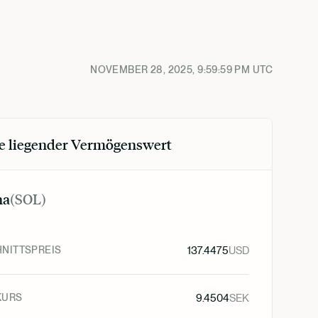
NOVEMBER 28, 2025, 9:59:59 PM
UTC
e liegender Vermögenswert
na
(
SOL
)
NITTSPREIS
137.4475
USD
KURS
9.4504
SEK