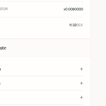
ATOR
x
0.0080000
11.32
SEK
nte
s
s