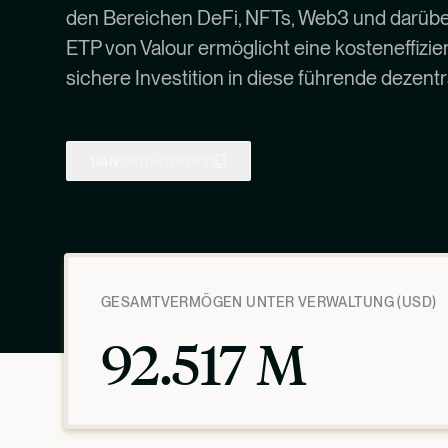
den Bereichen DeFi, NFTs, Web3 und darübe
ETP von Valour ermöglicht eine kosteneffizie
sichere Investition in diese führende dezentr
ISIN
CH1114178762
GESAMTVERMÖGEN UNTER VERWALTUNG (USD)
92.517 M