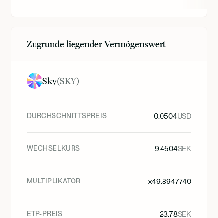
Zugrunde liegender Vermögenswert
Sky
(
SKY
)
DURCHSCHNITTSPREIS
0.0504
USD
WECHSELKURS
9.4504
SEK
MULTIPLIKATOR
x
49.8947740
ETP-PREIS
23.78
SEK