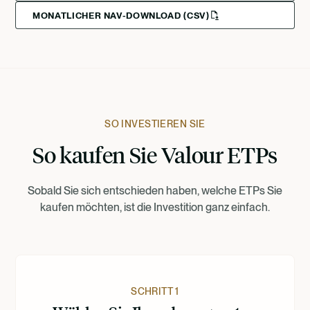
MONATLICHER NAV-DOWNLOAD (CSV)
Svenska
Suomi
Norsk
Dansk
SO INVESTIEREN SIE
So kaufen Sie Valour ETPs
Nederlands
Sobald Sie sich entschieden haben, welche ETPs Sie
kaufen möchten, ist die Investition ganz einfach.
SCHRITT 1