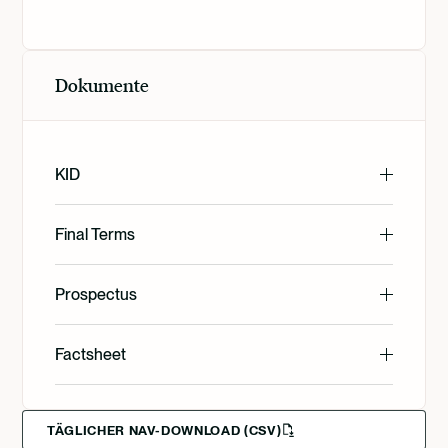
Dokumente
KID
English
Final Terms
English
Prospectus
Svenska
English
Factsheet
Svenska
Deutsch
English
Deutsch
Francais
TÄGLICHER NAV-DOWNLOAD (CSV)