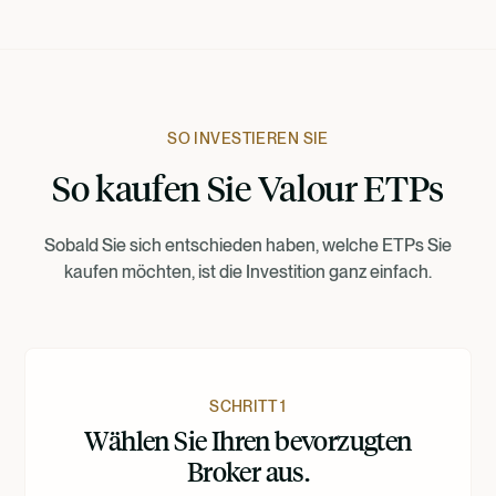
Deutsch
Francais
SO INVESTIEREN SIE
So kaufen Sie Valour ETPs
Suomi
Sobald Sie sich entschieden haben, welche ETPs Sie
Norsk
kaufen möchten, ist die Investition ganz einfach.
Dansk
Nederlands
SCHRITT 1
Wählen Sie Ihren bevorzugten
Broker aus.