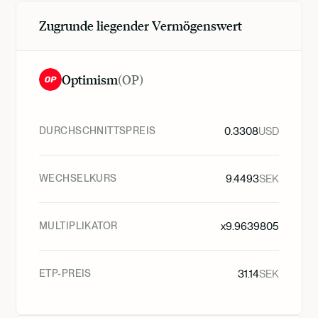
Zugrunde liegender Vermögenswert
Optimism
(
OP
)
DURCHSCHNITTSPREIS
0.3308
USD
WECHSELKURS
9.4493
SEK
MULTIPLIKATOR
x
9.9639805
ETP-PREIS
31.14
SEK