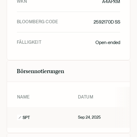
WKN
A4APXM
BLOOMBERG CODE
2592170D SS
FÄLLIGKEIT
Open-ended
Börsennotierungen
NAME
DATUM
Sep 24, 2025
SPT