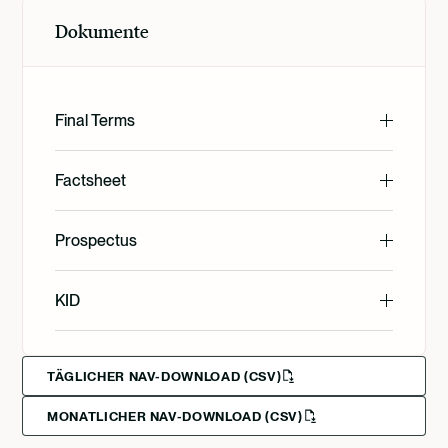
Dokumente
Final Terms
English
Factsheet
English
Prospectus
Svenska
English
KID
Svenska
Deutsch
English
TÄGLICHER NAV-DOWNLOAD (CSV)
MONATLICHER NAV-DOWNLOAD (CSV)
Svenska