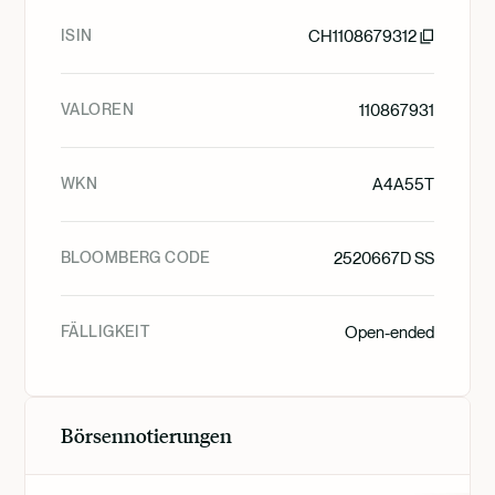
ISIN
CH1108679312
VALOREN
110867931
WKN
A4A55T
BLOOMBERG CODE
2520667D SS
FÄLLIGKEIT
Open-ended
Börsennotierungen