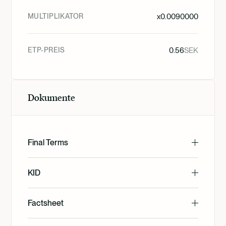
MULTIPLIKATOR
x
0.0090000
ETP-PREIS
0.56
SEK
Dokumente
Final Terms
English
KID
English
Factsheet
Svenska