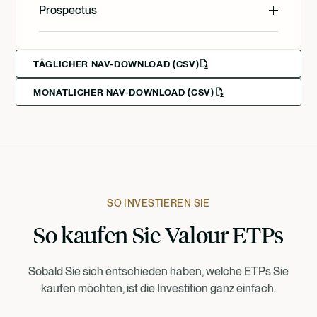
English
Prospectus
Svenska
English
Svenska
Deutsch
TÄGLICHER NAV-DOWNLOAD (CSV)
MONATLICHER NAV-DOWNLOAD (CSV)
Francais
Suomi
Norsk
SO INVESTIEREN SIE
So kaufen Sie Valour ETPs
Dansk
Sobald Sie sich entschieden haben, welche ETPs Sie
Nederlands
kaufen möchten, ist die Investition ganz einfach.