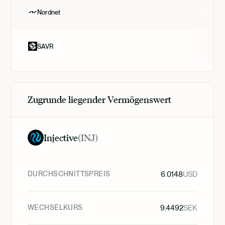
Nordnet
SAVR
Zugrunde liegender Vermögenswert
Injective
(
INJ
)
DURCHSCHNITTSPREIS
6.0148
USD
WECHSELKURS
9.4492
SEK