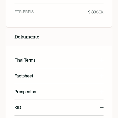
ETP-PREIS
9.39
SEK
Dokumente
Final Terms
English
Factsheet
English
Prospectus
Svenska
English
KID
Svenska
Deutsch