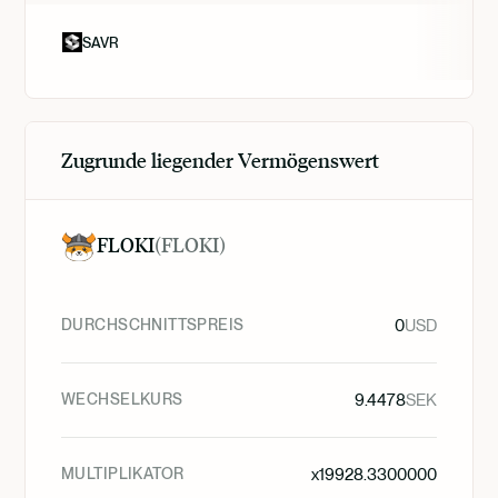
SAVR
Zugrunde liegender Vermögenswert
FLOKI
(
FLOKI
)
DURCHSCHNITTSPREIS
0
USD
WECHSELKURS
9.4478
SEK
MULTIPLIKATOR
x
19928.3300000