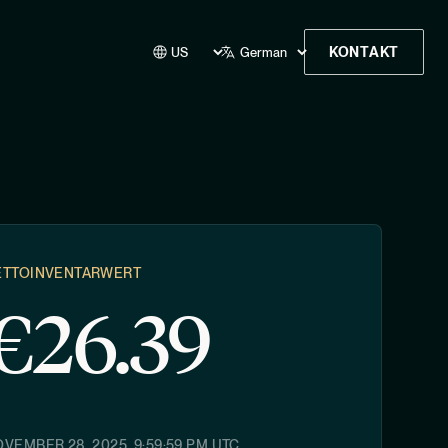
KONTAKT
ETTOINVENTARWERT
€
26.39
VEMBER 28, 2025, 9:59:59 PM
UTC