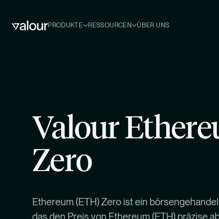
PRODUKTE
RESSOURCEN
ÜBER UNS
Valour Ether
Zero
Ethereum (ETH) Zero ist ein börsengehandelt
das den Preis von Ethereum (ETH) präzise ab