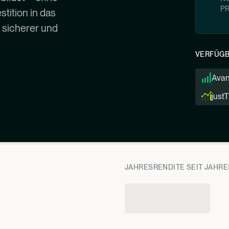
P
tition in das
, sicherer und
VERFÜGB
Ava
jus
JAHRESRENDITE SEIT JAHRE