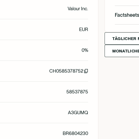
Valour Inc.
English
Factsheet
Svenska
EUR
English
Svenska
Deutsch
TÄGLICHER 
0%
MONATLICHE
Svenska
Deutsch
CH0585378752
Deutsch
Francais
58537875
Suomi
A3GUMQ
Norsk
BR6804230
Dansk