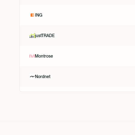
ING
justTRADE
Montrose
Nordnet