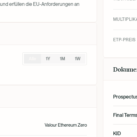
nd erfüllen die EU-Anforderungen an
MULTIPLIK
ETP-PREIS
Alle
1Y
1M
1W
Dokume
Prospectu
English
Final Term
Valour Ethereum Zero
English
KID