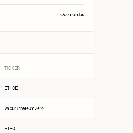
Open-ended
Nederlan
TICKER
ETH0E
Valour Ethereum Zero
ETH0