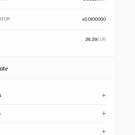
ATOR
x
0.0100000
26.39
EUR
nte
s
s