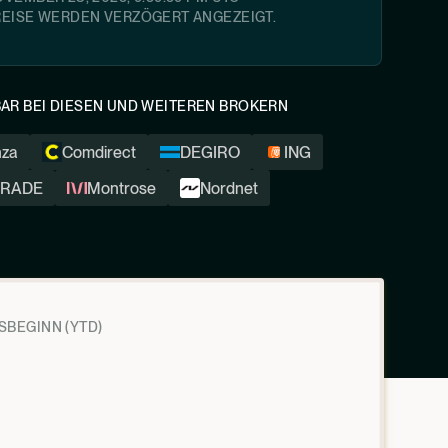
REISE WERDEN VERZÖGERT ANGEZEIGT.
AR BEI DIESEN UND WEITEREN BROKERN
nza
Comdirect
DEGIRO
ING
tTRADE
Montrose
Nordnet
SBEGINN (YTD)