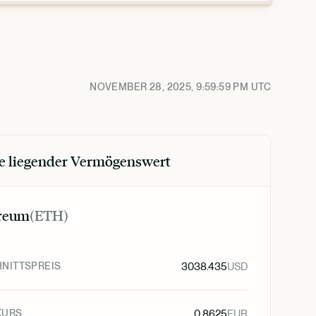
NOVEMBER 28, 2025, 9:59:59 PM
UTC
e liegender Vermögenswert
reum
(
ETH
)
NITTSPREIS
3038.435
USD
KURS
0.8625
EUR