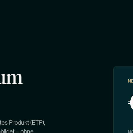
eum
N
es Produkt (ETP),
bildet – ohne
NO