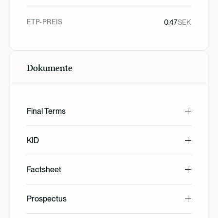
ETP-PREIS
0.47
SEK
Dokumente
Final Terms
English
KID
English
Factsheet
Svenska
English
Prospectus
Svenska