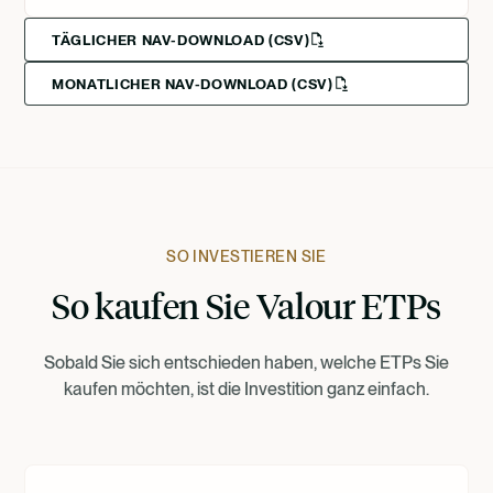
English
Svenska
Deutsch
TÄGLICHER NAV-DOWNLOAD (CSV)
MONATLICHER NAV-DOWNLOAD (CSV)
Francais
Suomi
Norsk
SO INVESTIEREN SIE
So kaufen Sie Valour ETPs
Dansk
Sobald Sie sich entschieden haben, welche ETPs Sie
Nederlands
kaufen möchten, ist die Investition ganz einfach.