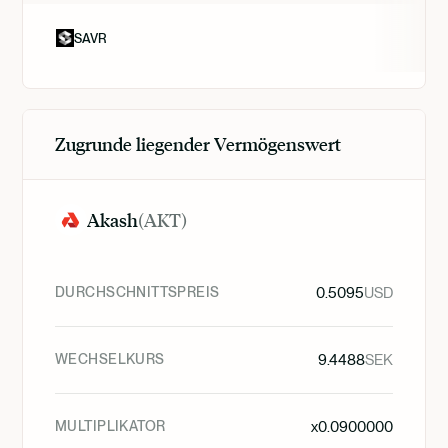
SAVR
Zugrunde liegender Vermögenswert
Akash
(
AKT
)
DURCHSCHNITTSPREIS
0.5095
USD
WECHSELKURS
9.4488
SEK
MULTIPLIKATOR
x
0.0900000