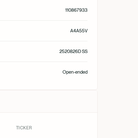
110867933
Dansk
A4A55V
Nederlan
2520826D SS
Open-ended
TICKER