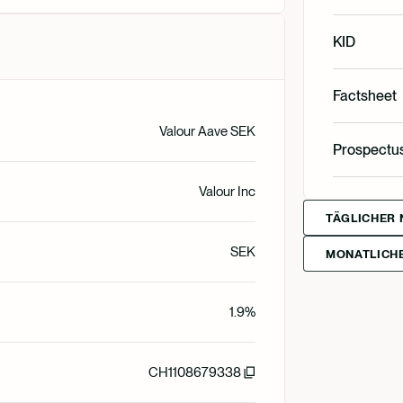
English
KID
English
Factsheet
Svenska
Valour Aave SEK
English
Prospectu
Svenska
Valour Inc
English
Svenska
Deutsch
TÄGLICHER 
SEK
MONATLICHE
Francais
1.9%
Suomi
CH1108679338
Norsk