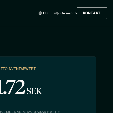
KONTAKT
ETTOINVENTARWERT
1.72
SEK
VEMBER 28, 2025, 9:59:56 PM
UTC