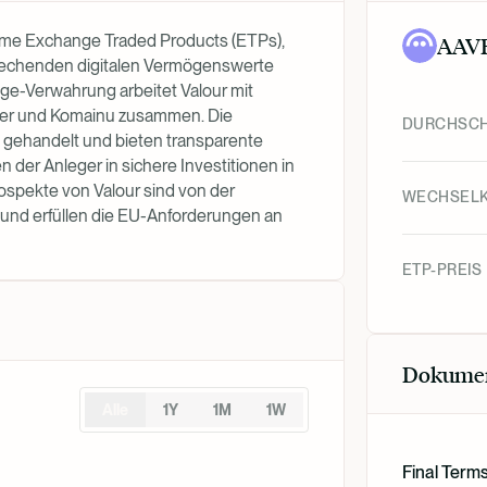
forme Exchange Traded Products (ETPs),
AAV
sprechenden digitalen Vermögenswerte
age-Verwahrung arbeitet Valour mit
pper und Komainu zusammen. Die
DURCHSCH
 gehandelt und bieten transparente
n der Anleger in sichere Investitionen in
ospekte von Valour sind von der
WECHSEL
nd erfüllen die EU-Anforderungen an
ETP-PREIS
Dokume
Alle
1Y
1M
1W
Final Term