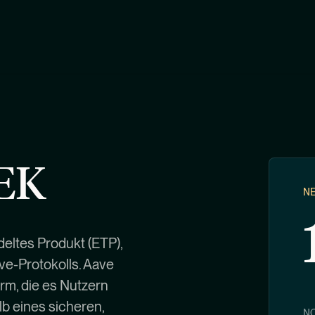
SEK
N
eltes Produkt (ETP),
ve-Protokolls. Aave
orm, die es Nutzern
lb eines sicheren,
NO