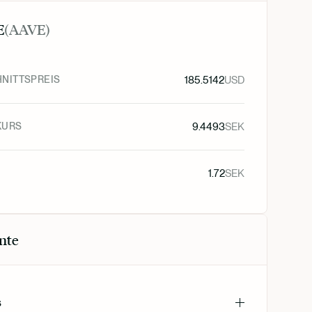
E
(
AAVE
)
NITTSPREIS
185.5142
USD
KURS
9.4493
SEK
1.72
SEK
nte
s