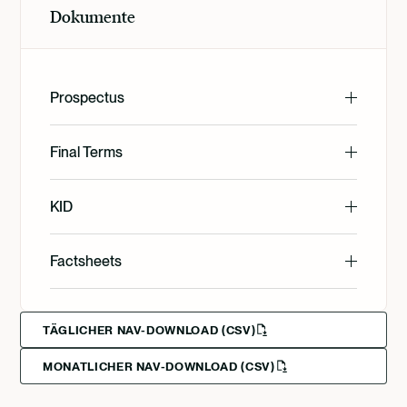
Dokumente
Prospectus
English
Final Terms
English
KID
English
Factsheets
Svenska
English
Svenska
TÄGLICHER NAV-DOWNLOAD (CSV)
MONATLICHER NAV-DOWNLOAD (CSV)
Svenska
Deutsch