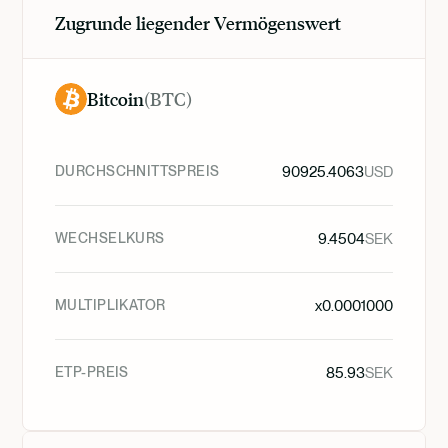
Zugrunde liegender Vermögenswert
Bitcoin
(
BTC
)
DURCHSCHNITTSPREIS
90925.4063
USD
WECHSELKURS
9.4504
SEK
MULTIPLIKATOR
x
0.0001000
ETP-PREIS
85.93
SEK