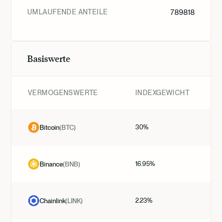
UMLAUFENDE ANTEILE
789818
Basiswerte
VERMÖGENSWERTE
INDEXGEWICHT
30%
Bitcoin
(
BTC
)
16.95%
Binance
(
BNB
)
2.23%
Chainlink
(
LINK
)