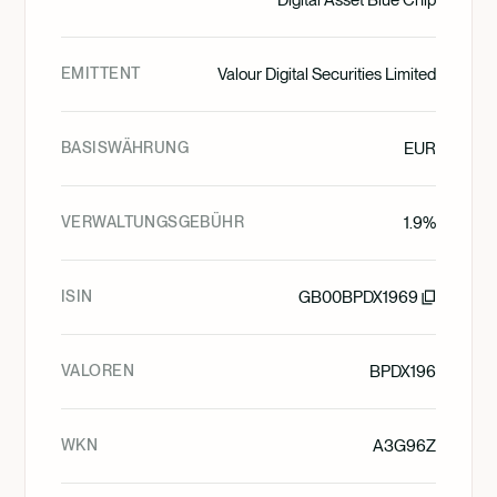
Digital Asset Blue Chip
EMITTENT
Valour Digital Securities Limited
BASISWÄHRUNG
EUR
VERWALTUNGSGEBÜHR
1.9%
ISIN
GB00BPDX1969
VALOREN
BPDX196
WKN
A3G96Z