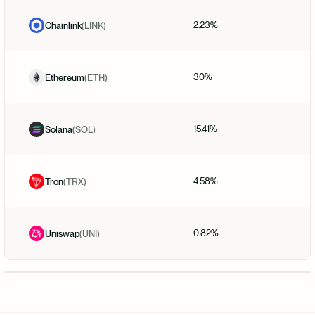
2.23%
Chainlink
(
LINK
)
30%
Ethereum
(
ETH
)
15.41%
Solana
(
SOL
)
4.58%
Tron
(
TRX
)
0.82%
Uniswap
(
UNI
)