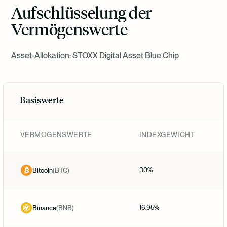
Aufschlüsselung der
Suomi
Vermögenswerte
Norsk
Asset-Allokation: STOXX Digital Asset Blue Chip
Dansk
Basiswerte
Nederlands
VERMÖGENSWERTE
INDEXGEWICHT
30%
Bitcoin
(
BTC
)
16.95%
Binance
(
BNB
)