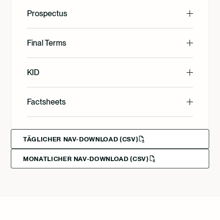
English
Prospectus
English
Final Terms
English
KID
English
Factsheets
Deutsch
English
Svenska
TÄGLICHER NAV-DOWNLOAD (CSV)
MONATLICHER NAV-DOWNLOAD (CSV)
Deutsch
Francais