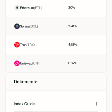
30%
Ethereum
(
ETH
)
15.41%
Solana
(
SOL
)
4.58%
Tron
(
TRX
)
0.82%
Uniswap
(
UNI
)
Dokumente
Index Guide