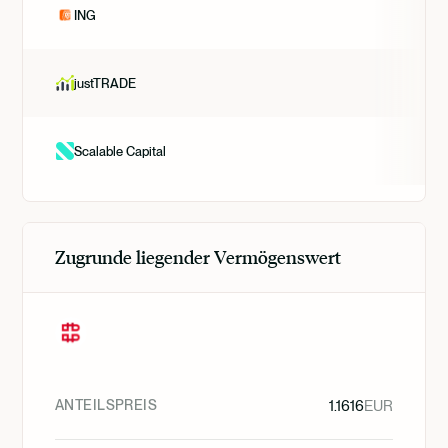
ING
justTRADE
Scalable Capital
Zugrunde liegender Vermögenswert
ANTEILSPREIS
1.1616
EUR